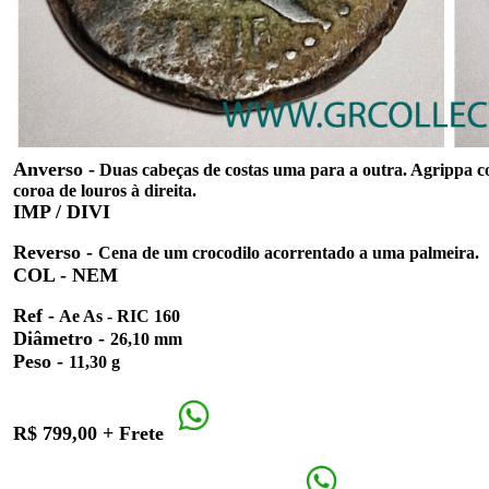
Anverso
-
Duas cabeças de costas uma para a outra. Agrippa c
coroa de louros à direita.
IMP / DIVI
Reverso
-
Cena de um crocodilo acorrentado a uma palmeira.
COL - NEM
Ref -
Ae As - RIC 160
Diâmetro -
26,10 mm
Peso -
11,30 g
R$ 799,00 + Frete